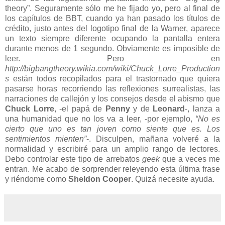
theory”. Seguramente sólo me he fijado yo, pero al final de
los capítulos de BBT, cuando ya han pasado los títulos de
crédito, justo antes del logotipo final de la Warner, aparece
un texto siempre diferente ocupando la pantalla entera
durante menos de 1 segundo. Obviamente es imposible de
leer. Pero en
http://bigbangtheory.wikia.com/wiki/Chuck_Lorre_Production
s
están todos recopilados para el trastornado que quiera
pasarse horas recorriendo las reflexiones surrealistas, las
narraciones de callejón y los consejos desde el abismo que
Chuck Lorre
, -el papá de
Penny
y de
Leonard
-, lanza a
una humanidad que no los va a leer, -por ejemplo,
“No es
cierto que uno es tan joven como siente que es. Los
sentimientos mienten”
-. Disculpen, mañana volveré a la
normalidad y escribiré para un amplio rango de lectores.
Debo controlar este tipo de arrebatos
geek
que a veces me
entran. Me acabo de sorprender releyendo esta última frase
y riéndome como
Sheldon Cooper
. Quizá necesite ayuda.