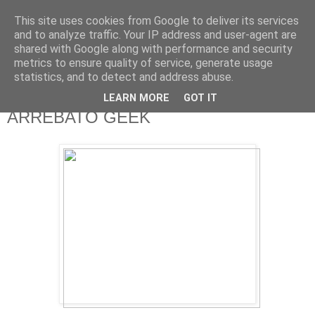
This site uses cookies from Google to deliver its services
625 RANAS
and to analyze traffic. Your IP address and user-agent are
shared with Google along with performance and security
metrics to ensure quality of service, generate usage
LA TELEVISIÓN DESDE EL PUNTO DE VISTA BATRACIO
statistics, and to detect and address abuse.
LEARN MORE
GOT IT
16/9/12
ARREBATO GEEK