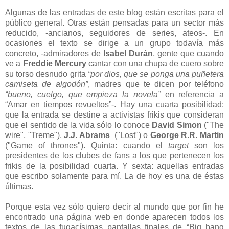
Algunas de las entradas de este blog están escritas para el
público general. Otras están pensadas para un sector más
reducido, -ancianos, seguidores de series, ateos-. En
ocasiones el texto se dirige a un grupo todavía más
concreto, -admiradores de
Isabel Durán
, gente que cuando
ve a
Freddie Mercury
cantar con una chupa de cuero sobre
su torso desnudo grita
“por dios, que se ponga una puñetera
camiseta de algodón”
, madres que te dicen por teléfono
“bueno, cuelgo, que empieza la novela”
en referencia a
“Amar en tiempos revueltos”-. Hay una cuarta posibilidad:
que la entrada se destine a activistas frikis que consideran
que el sentido de la vida sólo lo conoce
David Simon
("The
wire", "Treme"),
J.J. Abrams
("Lost") o
George R.R. Martin
("Game of thrones"). Quinta: cuando el
target
son los
presidentes de los clubes de fans a los que pertenecen los
frikis de la posibilidad cuarta. Y sexta: aquellas entradas
que escribo solamente para mí. La de hoy es una de éstas
últimas.
Porque esta vez sólo quiero decir al mundo que por fin he
encontrado una página web en donde aparecen todos los
textos de las fugacísimas pantallas finales de “Big bang