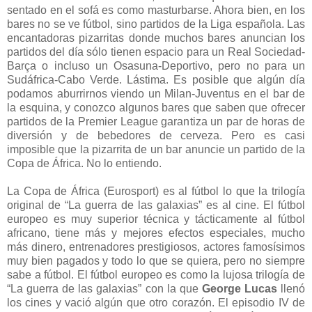
sentado en el sofá es como masturbarse. Ahora bien, en los
bares no se ve fútbol, sino partidos de la Liga española. Las
encantadoras pizarritas donde muchos bares anuncian los
partidos del día sólo tienen espacio para un Real Sociedad-
Barça o incluso un Osasuna-Deportivo, pero no para un
Sudáfrica-Cabo Verde. Lástima. Es posible que algún día
podamos aburrirnos viendo un Milan-Juventus en el bar de
la esquina, y conozco algunos bares que saben que ofrecer
partidos de la Premier League garantiza un par de horas de
diversión y de bebedores de cerveza. Pero es casi
imposible que la pizarrita de un bar anuncie un partido de la
Copa de África. No lo entiendo.
La Copa de África (Eurosport) es al fútbol lo que la trilogía
original de “La guerra de las galaxias” es al cine. El fútbol
europeo es muy superior técnica y tácticamente al fútbol
africano, tiene más y mejores efectos especiales, mucho
más dinero, entrenadores prestigiosos, actores famosísimos
muy bien pagados y todo lo que se quiera, pero no siempre
sabe a fútbol. El fútbol europeo es como la lujosa trilogía de
“La guerra de las galaxias” con la que
George Lucas
llenó
los cines y vació algún que otro corazón. El episodio IV de