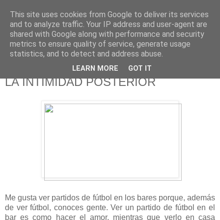
This site uses cookies from Google to deliver its services
625 RANAS
and to analyze traffic. Your IP address and user-agent are
shared with Google along with performance and security
metrics to ensure quality of service, generate usage
LA TELEVISIÓN DESDE EL PUNTO DE VISTA BATRACIO
statistics, and to detect and address abuse.
LEARN MORE
GOT IT
23/1/13
LA INTIMIDAD POSTERIOR
Me gusta ver partidos de fútbol en los bares porque, además
de ver fútbol, conoces gente. Ver un partido de fútbol en el
bar es como hacer el amor, mientras que verlo en casa