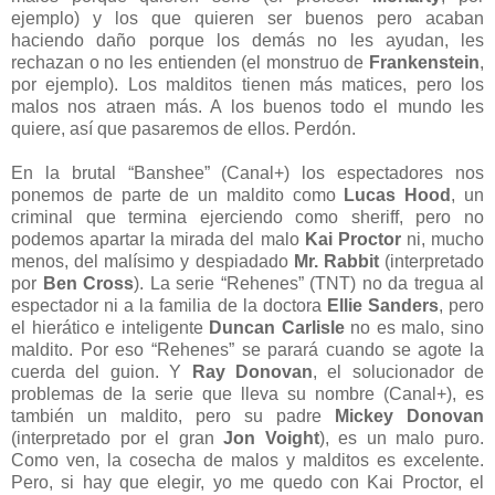
ejemplo) y los que quieren ser buenos pero acaban
haciendo daño porque los demás no les ayudan, les
rechazan o no les entienden (el monstruo de
Frankenstein
,
por ejemplo). Los malditos tienen más matices, pero los
malos nos atraen más. A los buenos todo el mundo les
quiere, así que pasaremos de ellos. Perdón.
En la brutal “Banshee” (Canal+) los espectadores nos
ponemos de parte de un maldito como
Lucas Hood
, un
criminal que termina ejerciendo como sheriff, pero no
podemos apartar la mirada del malo
Kai Proctor
ni, mucho
menos, del malísimo y despiadado
Mr. Rabbit
(interpretado
por
Ben Cross
). La serie “Rehenes” (TNT) no da tregua al
espectador ni a la familia de la doctora
Ellie Sanders
, pero
el hierático e inteligente
Duncan Carlisle
no es malo, sino
maldito. Por eso “Rehenes” se parará cuando se agote la
cuerda del guion. Y
Ray Donovan
, el solucionador de
problemas de la serie que lleva su nombre (Canal+), es
también un maldito, pero su padre
Mickey Donovan
(interpretado por el gran
Jon Voight
), es un malo puro.
Como ven, la cosecha de malos y malditos es excelente.
Pero, si hay que elegir, yo me quedo con Kai Proctor, el