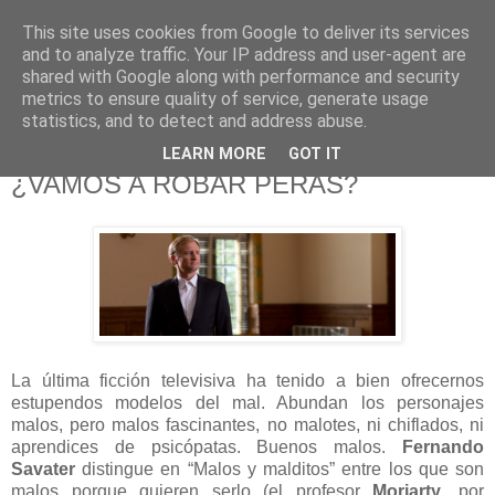
This site uses cookies from Google to deliver its services
625 RANAS
and to analyze traffic. Your IP address and user-agent are
shared with Google along with performance and security
metrics to ensure quality of service, generate usage
LA TELEVISIÓN DESDE EL PUNTO DE VISTA BATRACIO
statistics, and to detect and address abuse.
LEARN MORE
GOT IT
20/11/13
¿VAMOS A ROBAR PERAS?
La última ficción televisiva ha tenido a bien ofrecernos
estupendos modelos del mal. Abundan los personajes
malos, pero malos fascinantes, no malotes, ni chiflados, ni
aprendices de psicópatas. Buenos malos.
Fernando
Savater
distingue en “Malos y malditos” entre los que son
malos porque quieren serlo (el profesor
Moriarty
, por