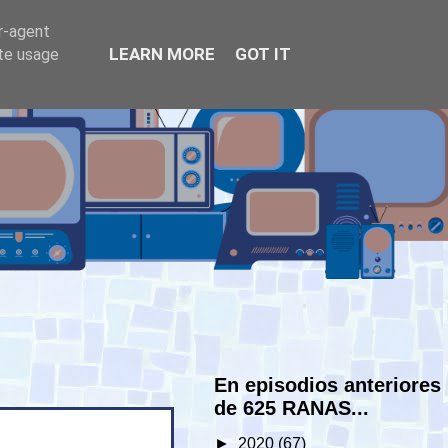
er-agent
LEARN MORE
GOT IT
ate usage
En episodios anteriores
de 625 RANAS...
►
2020
(67)