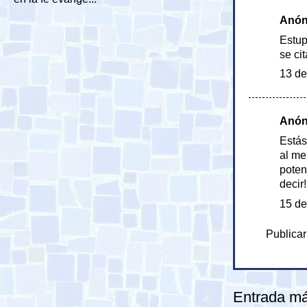
Anóni
Estup
se ci
13 de
Anóni
Estás
al me
poten
decir
15 de
Publicar
Entrada má