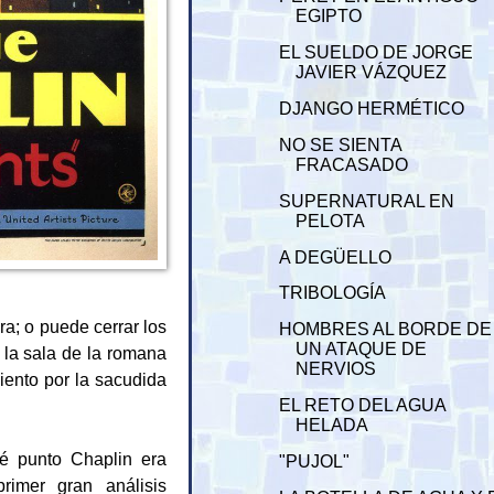
EGIPTO
EL SUELDO DE JORGE
JAVIER VÁZQUEZ
DJANGO HERMÉTICO
NO SE SIENTA
FRACASADO
SUPERNATURAL EN
PELOTA
A DEGÜELLO
TRIBOLOGÍA
ra; o puede cerrar los
HOMBRES AL BORDE DE
UN ATAQUE DE
 la sala de la romana
NERVIOS
liento por la sacudida
EL RETO DEL AGUA
HELADA
é punto Chaplin era
"PUJOL"
rimer gran análisis