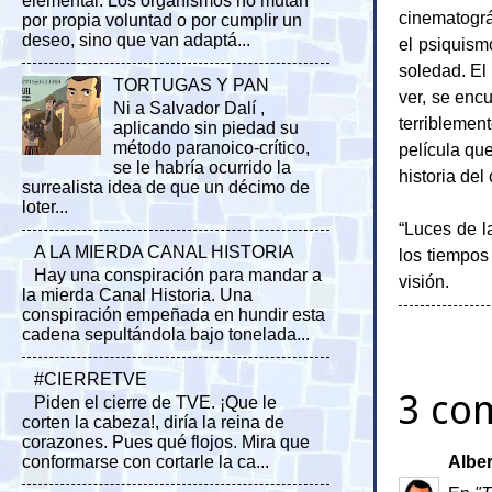
elemental. Los organismos no mutan
cinematográ
por propia voluntad o por cumplir un
deseo, sino que van adaptá...
el psiquism
soledad. El 
TORTUGAS Y PAN
ver, se enc
Ni a Salvador Dalí ,
terriblemen
aplicando sin piedad su
método paranoico-crítico,
película qu
se le habría ocurrido la
historia del 
surrealista idea de que un décimo de
loter...
“Luces de l
A LA MIERDA CANAL HISTORIA
los tiempos
Hay una conspiración para mandar a
visión.
la mierda Canal Historia. Una
conspiración empeñada en hundir esta
cadena sepultándola bajo tonelada...
#CIERRETVE
3 co
Piden el cierre de TVE. ¡Que le
corten la cabeza!, diría la reina de
corazones. Pues qué flojos. Mira que
conformarse con cortarle la ca...
Albe