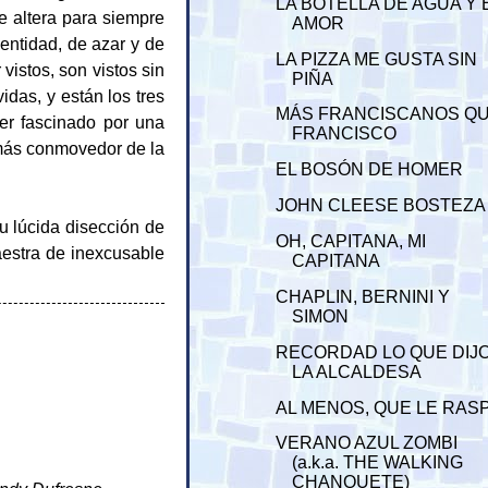
LA BOTELLA DE AGUA Y 
e altera para siempre
AMOR
entidad, de azar y de
LA PIZZA ME GUSTA SIN
 vistos, son vistos sin
PIÑA
das, y están los tres
MÁS FRANCISCANOS Q
er fascinado por una
FRANCISCO
 más conmovedor de la
EL BOSÓN DE HOMER
JOHN CLEESE BOSTEZA
u lúcida disección de
OH, CAPITANA, MI
aestra de inexcusable
CAPITANA
CHAPLIN, BERNINI Y
SIMON
RECORDAD LO QUE DIJ
LA ALCALDESA
AL MENOS, QUE LE RAS
VERANO AZUL ZOMBI
(a.k.a. THE WALKING
CHANQUETE)