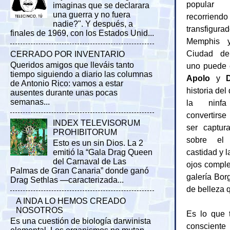
popular 
imaginas que se declarara
una guerra y no fuera
recorriend
nadie?". Y después, a
transfigur
finales de 1969, con los Estados Unid...
Memphis 
Ciudad de
CERRADO POR INVENTARIO
Queridos amigos que lleváis tanto
uno puede e
tiempo siguiendo a diario las columnas
Apolo
y
de Antonio Rico: vamos a estar
historia de
ausentes durante unas pocas
semanas...
la ninfa
convertirse
INDEX TELEVISORUM
ser captur
PROHIBITORUM
sobre el
Esto es un sin Dios. La 2
castidad y l
emitió la “Gala Drag Queen
del Carnaval de Las
ojos comple
Palmas de Gran Canaria” donde ganó
galería Bor
Drag Sethlas —caracterizada...
de belleza q
A INDA LO HEMOS CREADO
NOSOTROS
Es lo que 
Es una cuestión de biología darwinista
consciente