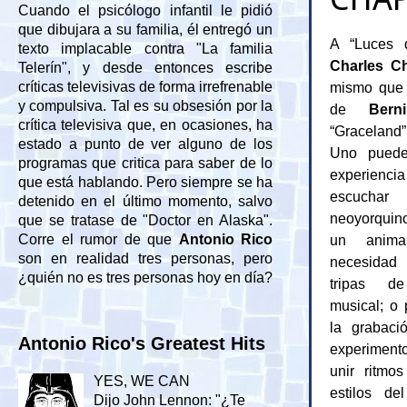
Cuando el psicólogo infantil le pidió
que dibujara a su familia, él entregó un
A “Luces 
texto implacable contra "La familia
Charles Ch
Telerín", y desde entonces escribe
mismo que 
críticas televisivas de forma irrefrenable
y compulsiva. Tal es su obsesión por la
de
Berni
crítica televisiva que, en ocasiones, ha
“Gracelan
estado a punto de ver alguno de los
Uno puede
programas que critica para saber de lo
experien
que está hablando. Pero siempre se ha
escuchar
detenido en el último momento, salvo
neoyorquin
que se tratase de "Doctor en Alaska".
un anima
Corre el rumor de que
Antonio Rico
son en realidad tres personas, pero
necesidad
¿quién no es tres personas hoy en día?
tripas d
musical; o
la grabaci
Antonio Rico's Greatest Hits
experiment
unir ritmo
YES, WE CAN
estilos de
Dijo John Lennon: "¿Te