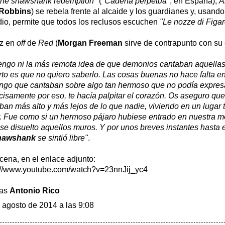
The shawshank redemption"
(
"Cadena perpetua"
, en España),
A
 Robbins
) se rebela frente al alcaide y los guardianes y, usando
dio, permite que todos los reclusos escuchen
"Le nozze di Figar
oz en
off
de
Red
(
Morgan Freeman
sirve de contrapunto con su 
engo ni la más remota idea de que demonios cantaban aquellas 
erto es que no quiero saberlo. Las cosas buenas no hace falta e
go que cantaban sobre algo tan hermoso que no podía expres
ecisamente por eso, te hacía palpitar el corazón. Os aseguro qu
ban más alto y más lejos de lo que nadie, viviendo en un lugar t
. Fue como si un hermoso pájaro hubiese entrado en nuestra m
se disuelto aquellos muros. Y por unos breves instantes hasta 
hawshank
se sintió libre"
.
cena, en el enlace adjunto:
://www.youtube.com/watch?v=23nnJij_yc4
ias
Antonio Rico
 agosto de 2014 a las 9:08