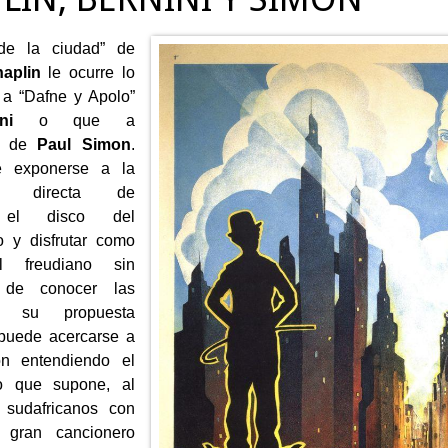
de la ciudad” de
aplin
le ocurre lo
a “Dafne y Apolo”
ni
o que a
d” de
Paul Simon
.
 exponerse a la
cia directa de
 el disco del
o y disfrutar como
l freudiano sin
 de conocer las
e su propuesta
 puede acercarse a
ón entendiendo el
o que supone, al
s sudafricanos con
l gran cancionero