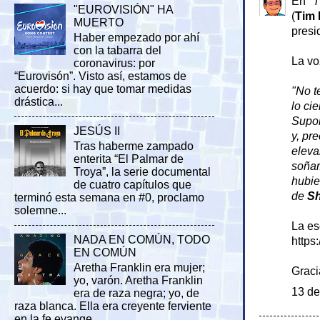
En
"
"EUROVISIÓN" HA
(
Tim
MUERTO
presi
Haber empezado por ahí
con la tabarra del
La v
coronavirus: por
“Eurovisón”. Visto así, estamos de
acuerdo: si hay que tomar medidas
"No t
drástica...
lo ci
Supon
JESÚS II
y, pr
Tras haberme zampado
eleva
enterita “El Palmar de
soñar
Troya”, la serie documental
hubie
de cuatro capítulos que
de
S
terminó esta semana en #0, proclamo
solemne...
La es
NADA EN COMÚN, TODO
https
EN COMÚN
Aretha Franklin era mujer;
Grac
yo, varón. Aretha Franklin
13 de
era de raza negra; yo, de
raza blanca. Ella era creyente ferviente
en la fe evange...