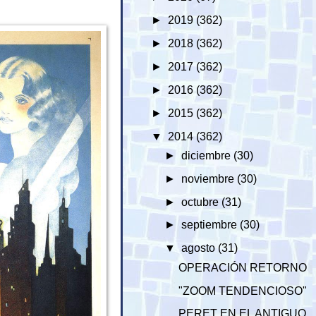
►
2019
(362)
►
2018
(362)
►
2017
(362)
►
2016
(362)
►
2015
(362)
▼
2014
(362)
►
diciembre
(30)
►
noviembre
(30)
►
octubre
(31)
►
septiembre
(30)
▼
agosto
(31)
OPERACIÓN RETORNO
"ZOOM TENDENCIOSO"
PERET EN EL ANTIGUO