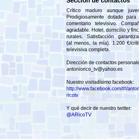
Sección de contactos
Crítico maduro aunque juveni
Prodigiosamente dotado para 
comentario televisivo. Compañ
agradable. Hotel, domicilio y fin
rurales. Satisfacción garantiz
(al menos, la mía). 1.200 €/crít
televisiva completa.
Dirección de contactos personal
antoniorico_tv@yahoo.es
Nuestro visitadísimo facebook:
http://www.facebook.com/#!/anto
ricotv
Y qué decir de nuestro twitter:
@ARicoTV