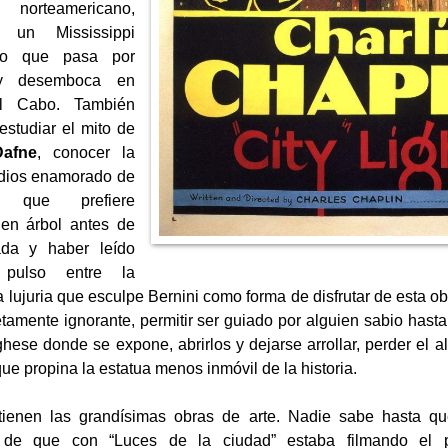
norteamericano,
o un Mississippi
ado que pasa por
y desemboca en
l Cabo. También
studiar el mito de
Dafne
, conocer la
l dios enamorado de
 que prefiere
 en árbol antes de
ada y haber leído
 pulso entre la
a lujuria que esculpe Bernini como forma de disfrutar de esta ob
tamente ignorante, permitir ser guiado por alguien sabio hasta
ghese donde se expone, abrirlos y dejarse arrollar, perder el a
ue propina la estatua menos inmóvil de la historia.
tienen las grandísimas obras de arte. Nadie sabe hasta qu
 de que con “Luces de la ciudad” estaba filmando el p