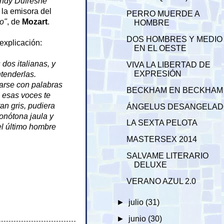
ndy Dufresne
 la emisora del
PERRO MUERDE A
o"
, de
Mozart
.
HOMBRE
DOS HOMBRES Y MEDIO
explicación:
EN EL OESTE
dos italianas, y
VIVA LA LIBERTAD DE
EXPRESIÓN
ntenderlas.
arse con palabras
BECKHAM EN BECKHAM
e esas voces te
an gris, pudiera
ÁNGELUS DESANGELA
onótona jaula y
LA SEXTA PELOTA
el último hombre
MASTERSEX 2014
SALVAME LITERARIO
DELUXE
VERANO AZUL 2.0
►
julio
(31)
►
junio
(30)