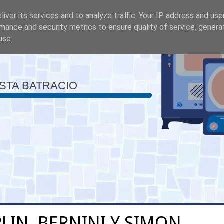
iver its services and to analyze traffic. Your IP address and us
mance and security metrics to ensure quality of service, gener
use.
ISTA BATRACIO
LIN, BERNINI Y SIMON