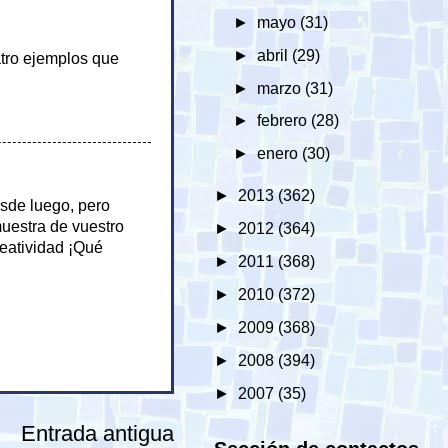
►
mayo
(31)
►
abril
(29)
atro ejemplos que
►
marzo
(31)
►
febrero
(28)
►
enero
(30)
►
2013
(362)
sde luego, pero
muestra de vuestro
►
2012
(364)
reatividad ¡Qué
►
2011
(368)
►
2010
(372)
►
2009
(368)
►
2008
(394)
►
2007
(35)
Entrada antigua