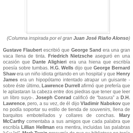
(Columna inspirada por el gran
Juan José Riaño Alonso
)
Gustave Flaubert
escribió que
George Sand
era una gran
vaca llena de tinta.
Friedrich Nietzsche
aseguró en una
ocasión que
Dante Alighieri
era una hiena que escribía
poesía sobre tumbas.
H.G. Wells
dijo que
George Bernard
Shaw
era un niño idiota gritando en un hospital y que
Henry
James
era un hipopótamo intentado atrapar un guisante -
sobre éste último,
Lawrence Durrell
afirmó que prefería que
le aplastaran la cabeza entre dos piedras que tener que leer
un libro suyo-.
Joseph Conrad
calificó de “basura” a
D.H.
Lawrence
, pero, a su vez, de él dijo
Vladimir Nabokov
que
no podía soportar su estilo de tienda de
souvenirs
, llena de
barquitos embotellados y collares de conchas.
Mary
McCarthy
comentaba a sus amigos que cada palabra que
escribía
Lillian Hellman
era mentira, incluidas las palabras