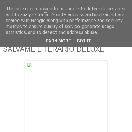
This site uses cookies from Google to deliver its services
625 RANAS
and to analyze traffic. Your IP address and user-agent are
shared with Google along with performance and security
metrics to ensure quality of service, generate usage
LA TELEVISIÓN DESDE EL PUNTO DE VISTA BATRACIO
statistics, and to detect and address abuse.
LEARN MORE
GOT IT
2/8/14
SALVAME LITERARIO DELUXE