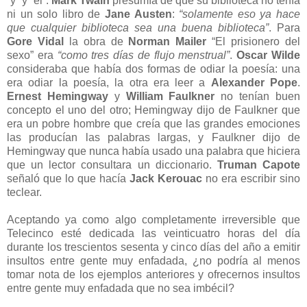
“y” y “el”.
Mark Twain
presumía de que su biblioteca no tenía
ni un solo libro de
Jane Austen
:
“solamente eso ya hace
que cualquier biblioteca sea una buena biblioteca”
. Para
Gore Vidal
la obra de
Norman Mailer
“El prisionero del
sexo” era
“como tres días de flujo menstrual”
.
Oscar Wilde
consideraba que había dos formas de odiar la poesía: una
era odiar la poesía, la otra era leer a
Alexander Pope
.
Ernest Hemingway
y
William Faulkner
no tenían buen
concepto el uno del otro; Hemingway dijo de Faulkner que
era un pobre hombre que creía que las grandes emociones
las producían las palabras largas, y Faulkner dijo de
Hemingway que nunca había usado una palabra que hiciera
que un lector consultara un diccionario.
Truman Capote
señaló que lo que hacía
Jack Kerouac
no era escribir sino
teclear.
Aceptando ya como algo completamente irreversible que
Telecinco esté dedicada las veinticuatro horas del día
durante los trescientos sesenta y cinco días del año a emitir
insultos entre gente muy enfadada, ¿no podría al menos
tomar nota de los ejemplos anteriores y ofrecernos insultos
entre gente muy enfadada que no sea imbécil?