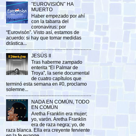
"EUROVISIÓN" HA
MUERTO
Haber empezado por ahí
con la tabarra del
coronavirus: por
“Eurovisón”. Visto así, estamos de
acuerdo: si hay que tomar medidas
drástica...
JESÚS II
Tras haberme zampado
enterita “El Palmar de
Troya”, la serie documental
de cuatro capítulos que
terminó esta semana en #0, proclamo
solemne...
NADA EN COMÚN, TODO
EN COMÚN
Aretha Franklin era mujer;
yo, varón. Aretha Franklin
era de raza negra; yo, de
raza blanca. Ella era creyente ferviente
en la fe evange...