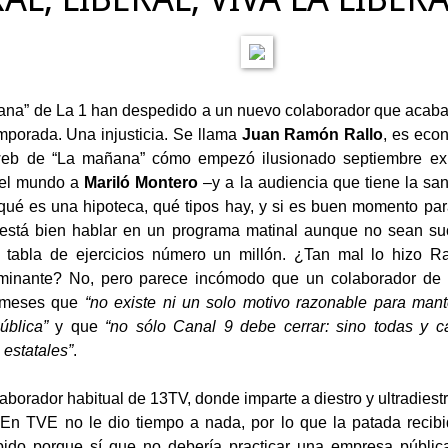
na” de La 1 han despedido a un nuevo colaborador que acaba
mporada. Una injusticia. Se llama
Juan Ramón Rallo
, es eco
web de “La mañana” cómo empezó ilusionado septiembre exp
del mundo a
Mariló Montero
–y a la audiencia que tiene la san
 qué es una hipoteca, qué tipos hay, y si es buen momento pa
está bien hablar en un programa matinal aunque no sean suc
a tabla de ejercicios número un millón. ¿Tan mal lo hizo R
minante? No, pero parece incómodo que un colaborador de la
 meses que
“no existe ni un solo motivo razonable para mant
ública”
y que
“no sólo Canal 9 debe cerrar: sino todas y 
 estatales”
.
aborador habitual de 13TV, donde imparte a diestro y ultradiestro
l. En TVE no le dio tiempo a nada, por lo que la patada reci
spido porque sí que no debería practicar una empresa públi