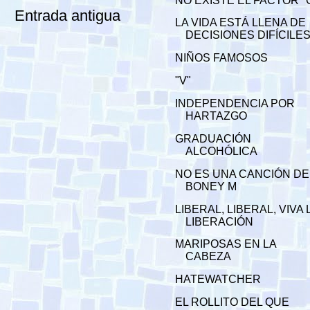
NO EXISTE EL FACTOR "
Entrada antigua
LA VIDA ESTÁ LLENA DE
DECISIONES DIFÍCILE
NIÑOS FAMOSOS
"V"
INDEPENDENCIA POR
HARTAZGO
GRADUACIÓN
ALCOHÓLICA
NO ES UNA CANCIÓN DE
BONEY M
LIBERAL, LIBERAL, VIVA 
LIBERACIÓN
MARIPOSAS EN LA
CABEZA
HATEWATCHER
EL ROLLITO DEL QUE