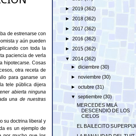
►
2019
(362)
►
2018
(362)
►
2017
(362)
ba de estrenarse con
►
2016
(362)
nomista y aún pueden
licando con toda la
►
2015
(362)
ta paciencia de verla
▼
2014
(362)
ra hipotecarse. Cosas
►
diciembre
(30)
esos, otra receta de
allo para ganarse un
►
noviembre
(30)
 tele pública dijera
►
octubre
(31)
ener abierta ninguna
▼
septiembre
(30)
cada una de nuestras
MERCEDES MILÁ
DESCENDIÓ DE LOS
CIELOS
 su doctrina liberal y
EL BAILECITO SUPERPIJ
bida es un ejemplo de
ca por mucho que los