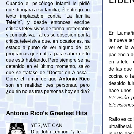
Cuando el psicólogo infantil le pidió
que dibujara a su familia, él entregó un
texto implacable contra "La familia
Telerín", y desde entonces escribe
críticas televisivas de forma irrefrenable
En “La maña
y compulsiva. Tal es su obsesión por la
la nueva te
crítica televisiva que, en ocasiones, ha
ver en la 
estado a punto de ver alguno de los
programas que critica para saber de lo
paciencia 
que está hablando. Pero siempre se ha
en la tele–
detenido en el último momento, salvo
de las que 
que se tratase de "Doctor en Alaska".
cocina o l
Corre el rumor de que
Antonio Rico
despido ful
son en realidad tres personas, pero
hace unos
¿quién no es tres personas hoy en día?
televisión p
televisiones
Antonio Rico's Greatest Hits
Rallo es col
YES, WE CAN
ultralibera
Dijo John Lennon: "¿Te
injusto de