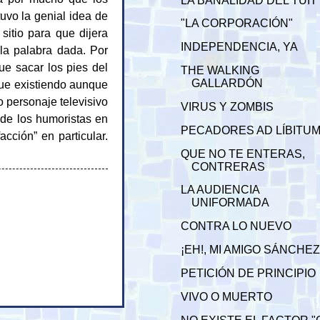
LA BANALIDAD DEL TUIT
uvo la genial idea de
"LA CORPORACIÓN"
sitio para que dijera
INDEPENDENCIA, YA
 la palabra dada. Por
ue sacar los pies del
THE WALKING
GALLARDÓN
gue existiendo aunque
o personaje televisivo
VIRUS Y ZOMBIS
, de los humoristas en
PECADORES AD LÍBITU
acción” en particular.
QUE NO TE ENTERAS,
CONTRERAS
LA AUDIENCIA
UNIFORMADA
CONTRA LO NUEVO
¡EH!, MI AMIGO SÁNCHE
PETICIÓN DE PRINCIPIO
VIVO O MUERTO