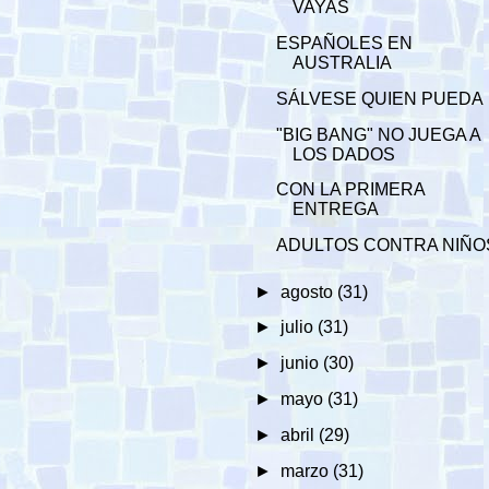
VAYAS
ESPAÑOLES EN
AUSTRALIA
SÁLVESE QUIEN PUEDA
"BIG BANG" NO JUEGA A
LOS DADOS
CON LA PRIMERA
ENTREGA
ADULTOS CONTRA NIÑO
►
agosto
(31)
►
julio
(31)
►
junio
(30)
►
mayo
(31)
►
abril
(29)
►
marzo
(31)