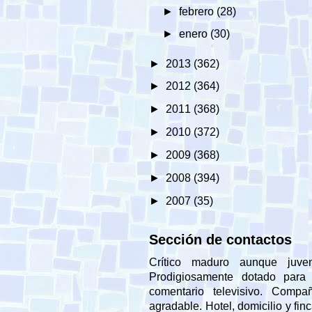
►
febrero
(28)
►
enero
(30)
►
2013
(362)
►
2012
(364)
►
2011
(368)
►
2010
(372)
►
2009
(368)
►
2008
(394)
►
2007
(35)
Sección de contactos
Crítico maduro aunque juveni
Prodigiosamente dotado para 
comentario televisivo. Compañ
agradable. Hotel, domicilio y fin