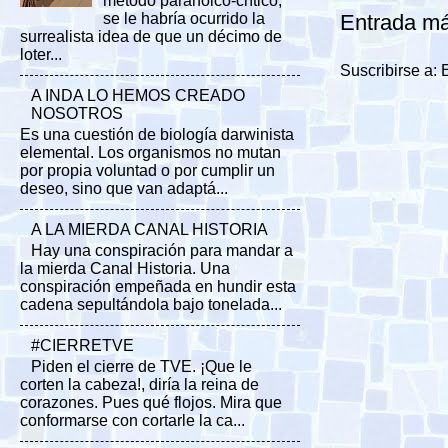
método paranoico-crítico,
Entrada má
se le habría ocurrido la
surrealista idea de que un décimo de
loter...
Suscribirse a:
A INDA LO HEMOS CREADO
NOSOTROS
Es una cuestión de biología darwinista
elemental. Los organismos no mutan
por propia voluntad o por cumplir un
deseo, sino que van adaptá...
A LA MIERDA CANAL HISTORIA
Hay una conspiración para mandar a
la mierda Canal Historia. Una
conspiración empeñada en hundir esta
cadena sepultándola bajo tonelada...
#CIERRETVE
Piden el cierre de TVE. ¡Que le
corten la cabeza!, diría la reina de
corazones. Pues qué flojos. Mira que
conformarse con cortarle la ca...