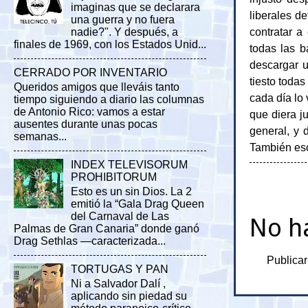
imaginas que se declarara
liberales d
una guerra y no fuera
contratar a
nadie?". Y después, a
finales de 1969, con los Estados Unid...
todas las b
descargar u
CERRADO POR INVENTARIO
tiesto toda
Queridos amigos que lleváis tanto
cada día lo 
tiempo siguiendo a diario las columnas
de Antonio Rico: vamos a estar
que diera j
ausentes durante unas pocas
general, y d
semanas...
También eso
INDEX TELEVISORUM
PROHIBITORUM
Esto es un sin Dios. La 2
emitió la “Gala Drag Queen
del Carnaval de Las
No h
Palmas de Gran Canaria” donde ganó
Drag Sethlas —caracterizada...
Publicar
TORTUGAS Y PAN
Ni a Salvador Dalí ,
aplicando sin piedad su