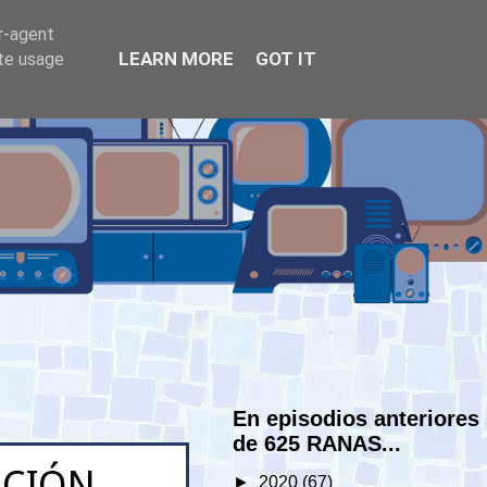
er-agent
LEARN MORE
GOT IT
ate usage
En episodios anteriores
de 625 RANAS...
RACIÓN
►
2020
(67)