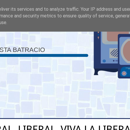
iver its services and to analyze traffic. Your IP address and us
mance and security metrics to ensure quality of service, gener
use.
ISTA BATRACIO
RAL, LIBERAL, VIVA LA LIBE