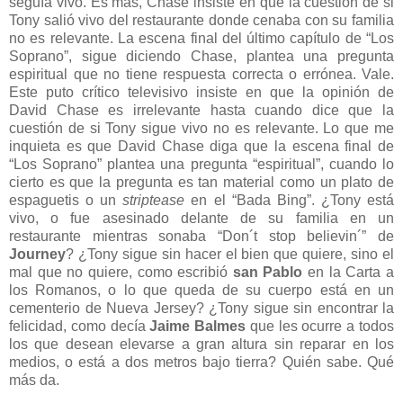
seguía vivo. Es más, Chase insiste en que la cuestión de si
Tony salió vivo del restaurante donde cenaba con su familia
no es relevante. La escena final del último capítulo de “Los
Soprano”, sigue diciendo Chase, plantea una pregunta
espiritual que no tiene respuesta correcta o errónea. Vale.
Este puto crítico televisivo insiste en que la opinión de
David Chase es irrelevante hasta cuando dice que la
cuestión de si Tony sigue vivo no es relevante. Lo que me
inquieta es que David Chase diga que la escena final de
“Los Soprano” plantea una pregunta “espiritual”, cuando lo
cierto es que la pregunta es tan material como un plato de
espaguetis o un
striptease
en el “Bada Bing”. ¿Tony está
vivo, o fue asesinado delante de su familia en un
restaurante mientras sonaba “Don´t stop believin´” de
Journey
? ¿Tony sigue sin hacer el bien que quiere, sino el
mal que no quiere, como escribió
san Pablo
en la Carta a
los Romanos, o lo que queda de su cuerpo está en un
cementerio de Nueva Jersey? ¿Tony sigue sin encontrar la
felicidad, como decía
Jaime Balmes
que les ocurre a todos
los que desean elevarse a gran altura sin reparar en los
medios, o está a dos metros bajo tierra? Quién sabe. Qué
más da.