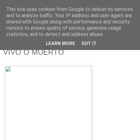
This site uses cookies from Google to deliver its services
625 RANAS
and to analyze traffic. Your IP address and user-agent are
shared with Google along with performance and security
metrics to ensure quality of service, generate usage
LA TELEVISIÓN DESDE EL PUNTO DE VISTA BATRACIO
statistics, and to detect and address abuse.
LEARN MORE
GOT IT
17/9/14
VIVO O MUERTO