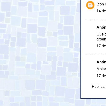
(con 
14 de
Anóni
Que d
groen
17 de
Anóni
Molar
17 de
Publicar