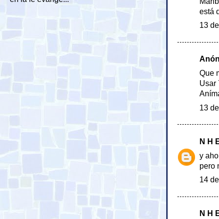
Marlb
está 
13 de
Anóni
Que m
Usar 
Aníma
13 de
N H 
y aho
pero 
14 de
N H 