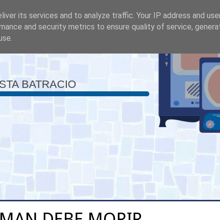
iver its services and to analyze traffic. Your IP address and us
mance and security metrics to ensure quality of service, gener
use.
ISTA BATRACIO
MAN DEBE MORIR