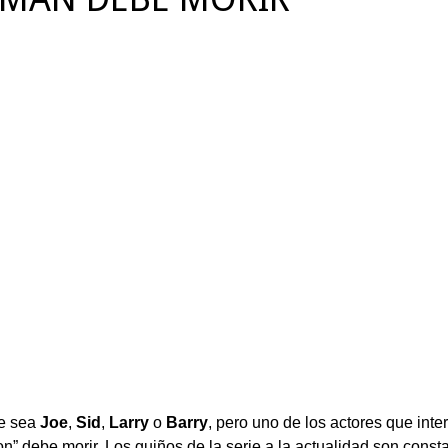
ue sea
Joe
,
Sid
,
Larry
o
Barry
, pero uno de los actores que inte
” debe morir. Los guiños de la serie a la actualidad son consta