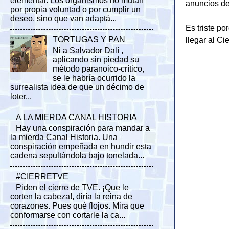
elemental. Los organismos no mutan
anuncios de
por propia voluntad o por cumplir un
deseo, sino que van adaptá...
Es triste p
llegar al Ci
TORTUGAS Y PAN
Ni a Salvador Dalí ,
aplicando sin piedad su
método paranoico-crítico,
se le habría ocurrido la
surrealista idea de que un décimo de
loter...
A LA MIERDA CANAL HISTORIA
Hay una conspiración para mandar a
la mierda Canal Historia. Una
conspiración empeñada en hundir esta
cadena sepultándola bajo tonelada...
#CIERRETVE
Piden el cierre de TVE. ¡Que le
corten la cabeza!, diría la reina de
corazones. Pues qué flojos. Mira que
conformarse con cortarle la ca...