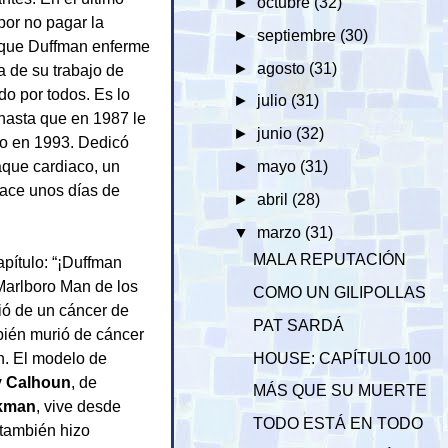
►
octubre
(32)
por no pagar la
►
septiembre
(30)
e que Duffman enferme
►
agosto
(31)
 de su trabajo de
o por todos. Es lo
►
julio
(31)
hasta que en 1987 le
►
junio
(32)
do en 1993. Dedicó
aque cardiaco, un
►
mayo
(31)
hace unos días de
►
abril
(28)
▼
marzo
(31)
MALA REPUTACIÓN
apítulo: “¡Duffman
 Marlboro Man de los
COMO UN GILIPOLLAS
ió de un cáncer de
PAT SARDÁ
mbién murió de cáncer
n. El modelo de
HOUSE: CAPÍTULO 100
y Calhoun
, de
MÁS QUE SU MUERTE
kman
, vive desde
TODO ESTÁ EN TODO
 también hizo