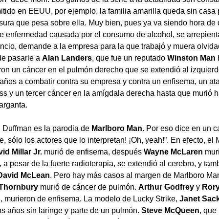
itido en EEUU, por ejemplo, la familia amarilla queda sin casa 
sura que pesa sobre ella. Muy bien, pues ya va siendo hora d
e enfermedad causada por el consumo de alcohol, se arrepienta
cio, demande a la empresa para la que trabajó y muera olvidad
de pasarle a
Alan Landers
, que fue un reputado
Winston Man
ron un cáncer en el pulmón derecho que se extendió al izquier
 años a combatir contra su empresa y contra un enfisema, un at
ss y un tercer cáncer en la amígdala derecha hasta que murió 
arganta.
, Duffman es la parodia de
Marlboro Man
. Por eso dice en un c
 sólo los actores que lo interpretan! ¡Oh, yeah!”. En efecto, el
id Millar Jr.
murió de enfisema, después
Wayne McLaren
mur
a pesar de la fuerte radioterapia, se extendió al cerebro, y ta
David McLean
. Pero hay más casos al margen de Marlboro Ma
 Thornbury
murió de cáncer de pulmón.
Arthur Godfrey
y
Ror
d, murieron de enfisema. La modelo de Lucky Strike,
Janet Sac
s años sin laringe y parte de un pulmón.
Steve McQueen
, que