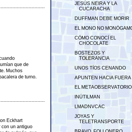
JESÚS NEIRA Y LA
CUCARACHA
DUFFMAN DEBE MORIR
EL MONO NO MONÓGAM
CÓMO CONOCÍ EL
CHOCOLATE
BOSTEZOS Y
TOLERANCIA
 cuando
sumían que de
UNOS TÍOS CENANDO
te. Muchos
acalera de turno.
APUNTEN HACIA FUERA
EL METAOBSERVATORIO
INÚTILMAN
LMADNVCAC
JOYAS Y
ron Eckhart
TELETRANSPORTE
r con un antiguo
BRAVO, FOLLONERO