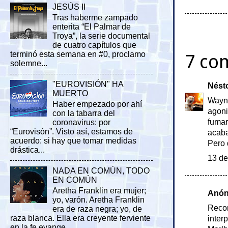
JESÚS II
Tras haberme zampado
enterita “El Palmar de
Troya”, la serie documental
de cuatro capítulos que
terminó esta semana en #0, proclamo
7 co
solemne...
"EUROVISIÓN" HA
Nést
MUERTO
Wayne
Haber empezado por ahí
agoni
con la tabarra del
fumar
coronavirus: por
“Eurovisón”. Visto así, estamos de
acaba
acuerdo: si hay que tomar medidas
Pero 
drástica...
13 de
NADA EN COMÚN, TODO
EN COMÚN
Aretha Franklin era mujer;
Anóni
yo, varón. Aretha Franklin
Recom
era de raza negra; yo, de
raza blanca. Ella era creyente ferviente
inter
en la fe evange...