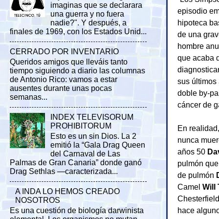
imaginas que se declarara
episodio em
una guerra y no fuera
hipoteca ba
nadie?". Y después, a
finales de 1969, con los Estados Unid...
de una grav
hombre anun
CERRADO POR INVENTARIO
que acaba 
Queridos amigos que lleváis tanto
diagnostica
tiempo siguiendo a diario las columnas
de Antonio Rico: vamos a estar
sus últimos
ausentes durante unas pocas
doble by-pa
semanas...
cáncer de g
INDEX TELEVISORUM
PROHIBITORUM
En realidad
Esto es un sin Dios. La 2
nunca muere,
emitió la “Gala Drag Queen
años 50
Dav
del Carnaval de Las
Palmas de Gran Canaria” donde ganó
pulmón que, 
Drag Sethlas —caracterizada...
de pulmón
Camel
Will
A INDA LO HEMOS CREADO
Chesterfiel
NOSOTROS
hace alguno
Es una cuestión de biología darwinista