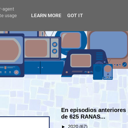
er-agent
LEARN MORE
GOT IT
ate usage
En episodios anteriores
de 625 RANAS...
►
2020
(67)