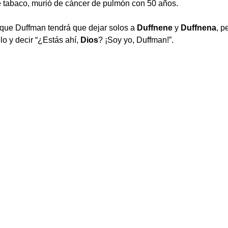
 tabaco, murió de cáncer de pulmón con 50 años.
orque Duffman tendrá que dejar solos a
Duffnene
y
Duffnena
, p
elo y decir “¿Estás ahí,
Dios
? ¡Soy yo, Duffman!”.