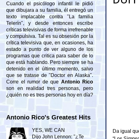
Cuando el psicólogo infantil le pidió
que dibujara a su familia, él entregó un
texto implacable contra "La familia
Telerín", y desde entonces escribe
críticas televisivas de forma irrefrenable
y compulsiva. Tal es su obsesión por la
crítica televisiva que, en ocasiones, ha
estado a punto de ver alguno de los
programas que critica para saber de lo
que está hablando. Pero siempre se ha
detenido en el último momento, salvo
que se tratase de "Doctor en Alaska".
Corre el rumor de que
Antonio Rico
son en realidad tres personas, pero
¿quién no es tres personas hoy en día?
Antonio Rico's Greatest Hits
YES, WE CAN
Da igual q
Dijo John Lennon: "¿Te
“Los Simpson