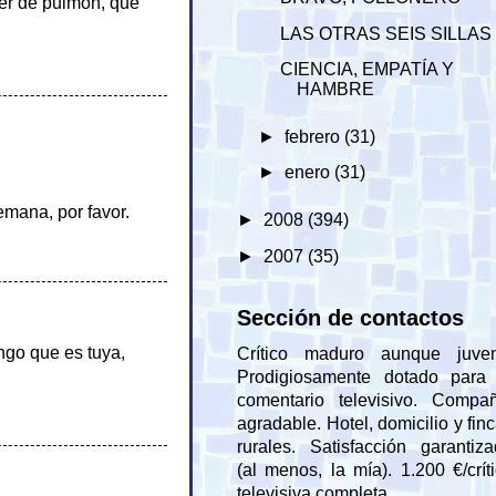
cer de pulmón, que
LAS OTRAS SEIS SILLAS
CIENCIA, EMPATÍA Y
HAMBRE
►
febrero
(31)
►
enero
(31)
emana, por favor.
►
2008
(394)
►
2007
(35)
Sección de contactos
ngo que es tuya,
Crítico maduro aunque juveni
Prodigiosamente dotado para 
comentario televisivo. Compañ
agradable. Hotel, domicilio y fin
rurales. Satisfacción garantiz
(al menos, la mía). 1.200 €/crít
televisiva completa.