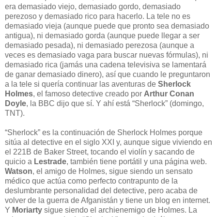
era demasiado viejo, demasiado gordo, demasiado
perezoso y demasiado rico para hacerlo. La tele no es
demasiado vieja (aunque puede que pronto sea demasiado
antigua), ni demasiado gorda (aunque puede llegar a ser
demasiado pesada), ni demasiado perezosa (aunque a
veces es demasiado vaga para buscar nuevas fórmulas), ni
demasiado rica (jamás una cadena televisiva se lamentará
de ganar demasiado dinero), así que cuando le preguntaron
a la tele si quería continuar las aventuras de
Sherlock
Holmes
, el famoso detective creado por
Arthur Conan
Doyle
, la BBC dijo que sí. Y ahí está “Sherlock” (domingo,
TNT).
“Sherlock” es la continuación de Sherlock Holmes porque
sitúa al detective en el siglo XXI y, aunque sigue viviendo en
el 221B de Baker Street, tocando el violín y sacando de
quicio a
Lestrade
, también tiene portátil y una página web.
Watson
, el amigo de Holmes, sigue siendo un sensato
médico que actúa como perfecto contrapunto de la
deslumbrante personalidad del detective, pero acaba de
volver de la guerra de Afganistán y tiene un blog en internet.
Y
Moriarty
sigue siendo el archienemigo de Holmes. La