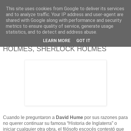
This site uses cookies from Google to deliver its services
625 RANAS
and to analyze traffic. Your IP address and user-agent are
shared with Google along with performance and security
metrics to ensure quality of service, generate usage
LA TELEVISIÓN DESDE EL PUNTO DE VISTA BATRACIO
statistics, and to detect and address abuse.
LEARN MORE
GOT IT
5/12/10
HOLMES, SHERLOCK HOLMES
Cuando le preguntaron a
David Hume
por sus razones para
no querer continuar su famosa “Historia de Inglaterra” o
iniciar cualquier otra obra, el filósofo escocés contestó que