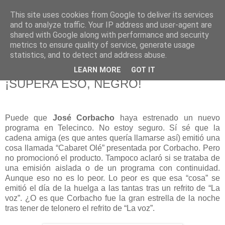
This site uses cookies from Google to deliver its services
625 RANAS
and to analyze traffic. Your IP address and user-agent are
shared with Google along with performance and security
metrics to ensure quality of service, generate usage
LA TELEVISIÓN DESDE EL PUNTO DE VISTA BATRACIO
statistics, and to detect and address abuse.
LEARN MORE
GOT IT
17/11/12
¡SUPERA ESO, NEGRO!
Puede que
José Corbacho
haya estrenado un nuevo
programa en Telecinco. No estoy seguro. Sí sé que la
cadena amiga (es que antes quería llamarse así) emitió una
cosa llamada “Cabaret Olé” presentada por Corbacho. Pero
no promocionó el producto. Tampoco aclaró si se trataba de
una emisión aislada o de un programa con continuidad.
Aunque eso no es lo peor. Lo peor es que esa “cosa” se
emitió el día de la huelga a las tantas tras un refrito de “La
voz”. ¿O es que Corbacho fue la gran estrella de la noche
tras tener de telonero el refrito de “La voz”.