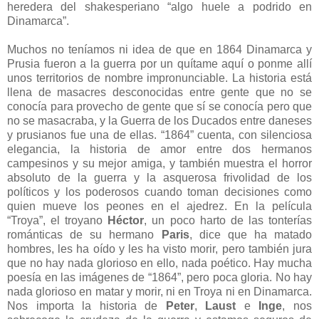
heredera del shakesperiano “algo huele a podrido en
Dinamarca”.
Muchos no teníamos ni idea de que en 1864 Dinamarca y
Prusia fueron a la guerra por un quítame aquí o ponme allí
unos territorios de nombre impronunciable. La historia está
llena de masacres desconocidas entre gente que no se
conocía para provecho de gente que sí se conocía pero que
no se masacraba, y la Guerra de los Ducados entre daneses
y prusianos fue una de ellas. “1864” cuenta, con silenciosa
elegancia, la historia de amor entre dos hermanos
campesinos y su mejor amiga, y también muestra el horror
absoluto de la guerra y la asquerosa frivolidad de los
políticos y los poderosos cuando toman decisiones como
quien mueve los peones en el ajedrez. En la película
“Troya”, el troyano
Héctor
, un poco harto de las tonterías
románticas de su hermano
Paris
, dice que ha matado
hombres, les ha oído y les ha visto morir, pero también jura
que no hay nada glorioso en ello, nada poético. Hay mucha
poesía en las imágenes de “1864”, pero poca gloria. No hay
nada glorioso en matar y morir, ni en Troya ni en Dinamarca.
Nos importa la historia de
Peter
,
Laust
e
Inge
, nos