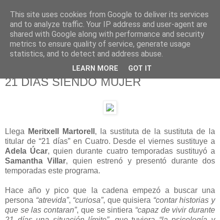
This site uses cookies from Google to deliver its services
625 RANAS
and to analyze traffic. Your IP address and user-agent are
shared with Google along with performance and security
metrics to ensure quality of service, generate usage
LA TELEVISIÓN DESDE EL PUNTO DE VISTA BATRACIO
statistics, and to detect and address abuse.
LEARN MORE
GOT IT
17/4/16
21 DÍAS SIENDO MUJER
Llega
Meritxell Martorell
, la sustituta de la sustituta de la
titular de “21 días” en Cuatro. Desde el viernes sustituye a
Adela Úcar
, quien durante cuatro temporadas sustituyó a
Samantha Villar
, quien estrenó y presentó durante dos
temporadas este programa.
Hace año y pico que la cadena empezó a buscar una
persona
“atrevida”
,
“curiosa”
, que quisiera
“contar historias y
que se las contaran”
, que se sintiera
“capaz de vivir durante
21 días una situación límite”
, que tuviera
“la psicología y