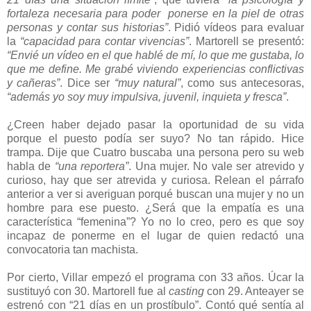
fortaleza necesaria para poder ponerse en la piel de otras
personas y contar sus historias”
. Pidió vídeos para evaluar
la
“capacidad para contar vivencias”
. Martorell se presentó:
“Envié un vídeo en el que hablé de mí, lo que me gustaba, lo
que me define. Me grabé viviendo experiencias conflictivas
y cañeras”
. Dice ser
“muy natural”
, como sus antecesoras,
“además yo soy muy impulsiva, juvenil, inquieta y fresca”
.
¿Creen haber dejado pasar la oportunidad de su vida
porque el puesto podía ser suyo? No tan rápido. Hice
trampa. Dije que Cuatro buscaba una persona pero su web
habla de
“una reportera”
. Una mujer. No vale ser atrevido y
curioso, hay que ser atrevida y curiosa. Relean el párrafo
anterior a ver si averiguan porqué buscan una mujer y no un
hombre para ese puesto. ¿Será que la empatía es una
característica “femenina”? Yo no lo creo, pero es que soy
incapaz de ponerme en el lugar de quien redactó una
convocatoria tan machista.
Por cierto, Villar empezó el programa con 33 años. Úcar la
sustituyó con 30. Martorell fue al
casting
con 29. Anteayer se
estrenó con “21 días en un prostíbulo”. Contó qué sentía al