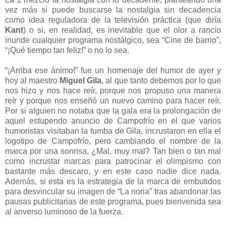
vez más si puede buscarse la nostalgia sin decadencia
como idea reguladora de la televisión práctica (que diría
Kant
) o si, en realidad, es inevitable que el olor a rancio
inunde cualquier programa nostálgico, sea “Cine de barrio”,
“¡Qué tiempo tan feliz!” o no lo sea.
“¡Arriba ese ánimo!” fue un homenaje del humor de ayer y
hoy al maestro
Miguel Gila
, al que tanto debemos por lo que
nos hizo y nos hace reír, porque nos propuso una manera
reír y porque nos enseñó un nuevo camino para hacer reír.
Por si alguien no notaba que la gala era la prolongación de
aquel estupendo anuncio de Campofrío en el que varios
humoristas visitaban la tumba de Gila, incrustaron en ella el
logotipo de Campofrío, pero cambiando el nombre de la
marca por una sonrisa. ¿Mal, muy mal? Tan bien o tan mal
como incrustar marcas para patrocinar el olimpismo con
bastante más descaro, y en este caso nadie dice nada.
Además, si esta es la estrategia de la marca de embutidos
para desvincular su imagen de “La noria” tras abandonar las
pausas publicitarias de este programa, pues bienvenida sea
al anverso luminoso de la fuerza.