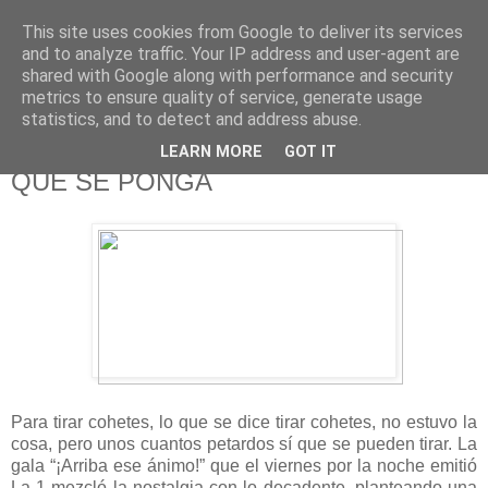
This site uses cookies from Google to deliver its services
625 RANAS
and to analyze traffic. Your IP address and user-agent are
shared with Google along with performance and security
metrics to ensure quality of service, generate usage
LA TELEVISIÓN DESDE EL PUNTO DE VISTA BATRACIO
statistics, and to detect and address abuse.
LEARN MORE
GOT IT
20/5/12
QUE SE PONGA
Para tirar cohetes, lo que se dice tirar cohetes, no estuvo la
cosa, pero unos cuantos petardos sí que se pueden tirar. La
gala “¡Arriba ese ánimo!” que el viernes por la noche emitió
La 1 mezcló la nostalgia con lo decadente, planteando una