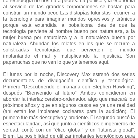
La tecnología no nos hará peores. La política y la economía
al servicio de las grandes corporaciones se bastan para
construir un mundo peor. Las distopías futuristas recurren a
la tecnología para imaginar mundos opresivos y tiránicos
porque está extendida la bobalicona idea de que la
tecnología pervierte al hombre bueno por naturaleza, a la
mujer buena por naturaleza y a la naturaleza buena por
naturaleza. Abundan los relatos en los que se recurre a
sofisticadas tecnologías que pervierten el mundo
implantando el mal y multiplicando la injusticia. Son
paparruchas que no ven lo que ya tenemos aquí.
El lunes por la noche, Discovery Max estrenó dos series
documentales de divulgación científica y tecnológica.
Primero “Descubriendo el mañana con Stephen Hawking”,
después “Bienvenido al futuro”. Ambos coincidieron en
abordar la interfaz cerebro-ordenador, algo que marcará los
próximos años y que en algunos casos es ya una realidad
(ahí están los implantes cocleares para la audición). El
primero fue más descriptivo y prudente. El segundo buscó la
espectacularidad, así que junto a científicos e ingenieros de
verdad, contó con un “ético global” y un “futurista global”.
Ejem. La posibilidad de utilizar implantes tecnológicos para