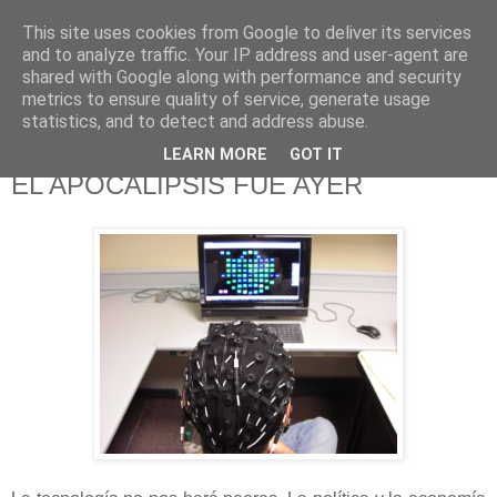
This site uses cookies from Google to deliver its services
625 RANAS
and to analyze traffic. Your IP address and user-agent are
shared with Google along with performance and security
metrics to ensure quality of service, generate usage
LA TELEVISIÓN DESDE EL PUNTO DE VISTA BATRACIO
statistics, and to detect and address abuse.
LEARN MORE
GOT IT
23/1/14
EL APOCALIPSIS FUE AYER