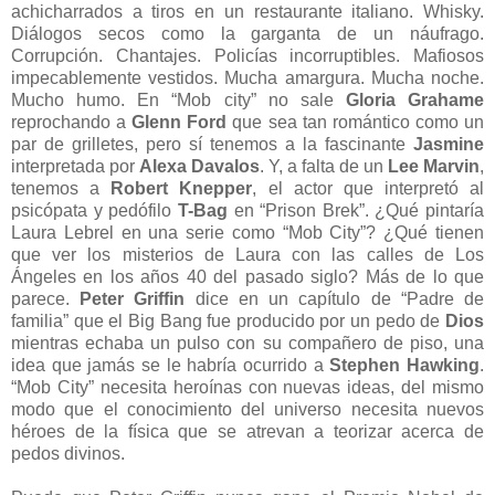
achicharrados a tiros en un restaurante italiano. Whisky.
Diálogos secos como la garganta de un náufrago.
Corrupción. Chantajes. Policías incorruptibles. Mafiosos
impecablemente vestidos. Mucha amargura. Mucha noche.
Mucho humo. En “Mob city” no sale
Gloria Grahame
reprochando a
Glenn Ford
que sea tan romántico como un
par de grilletes, pero sí tenemos a la fascinante
Jasmine
interpretada por
Alexa Davalos
. Y, a falta de un
Lee Marvin
,
tenemos a
Robert Knepper
, el actor que interpretó al
psicópata y pedófilo
T-Bag
en “Prison Brek”. ¿Qué pintaría
Laura Lebrel en una serie como “Mob City”? ¿Qué tienen
que ver los misterios de Laura con las calles de Los
Ángeles en los años 40 del pasado siglo? Más de lo que
parece.
Peter Griffin
dice en un capítulo de “Padre de
familia” que el Big Bang fue producido por un pedo de
Dios
mientras echaba un pulso con su compañero de piso, una
idea que jamás se le habría ocurrido a
Stephen Hawking
.
“Mob City” necesita heroínas con nuevas ideas, del mismo
modo que el conocimiento del universo necesita nuevos
héroes de la física que se atrevan a teorizar acerca de
pedos divinos.