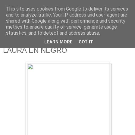
This site uses cookies from Google to deliver its services
625 RANAS
and to analyze traffic. Your IP address and user-agent are
shared with Google along with performance and security
metrics to ensure quality of service, generate usage
LA TELEVISIÓN DESDE EL PUNTO DE VISTA BATRACIO
statistics, and to detect and address abuse.
LEARN MORE
GOT IT
22/1/14
LAURA EN NEGRO