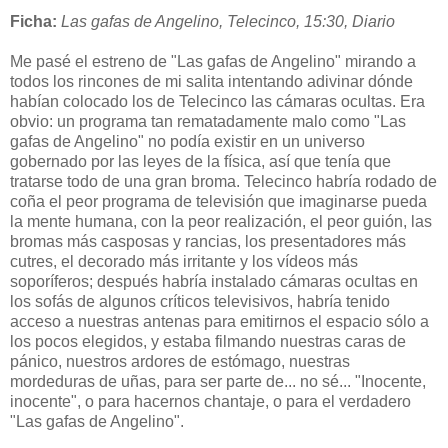
Ficha:
Las gafas de Angelino, Telecinco, 15:30, Diario
Me pasé el estreno de "Las gafas de Angelino" mirando a
todos los rincones de mi salita intentando adivinar dónde
habían colocado los de Telecinco las cámaras ocultas. Era
obvio: un programa tan rematadamente malo como "Las
gafas de Angelino" no podía existir en un universo
gobernado por las leyes de la física, así que tenía que
tratarse todo de una gran broma. Telecinco habría rodado de
coña el peor programa de televisión que imaginarse pueda
la mente humana, con la peor realización, el peor guión, las
bromas más casposas y rancias, los presentadores más
cutres, el decorado más irritante y los vídeos más
soporíferos; después habría instalado cámaras ocultas en
los sofás de algunos críticos televisivos, habría tenido
acceso a nuestras antenas para emitirnos el espacio sólo a
los pocos elegidos, y estaba filmando nuestras caras de
pánico, nuestros ardores de estómago, nuestras
mordeduras de uñas, para ser parte de... no sé... "Inocente,
inocente", o para hacernos chantaje, o para el verdadero
"Las gafas de Angelino".