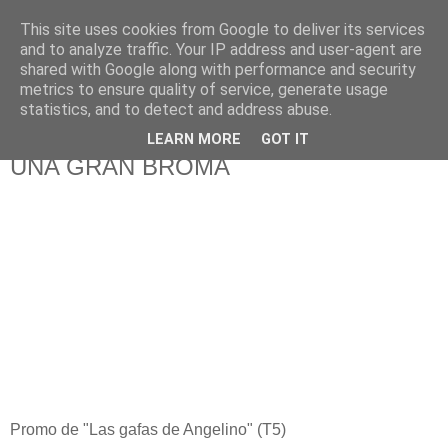
This site uses cookies from Google to deliver its services
625 RANAS
and to analyze traffic. Your IP address and user-agent are
shared with Google along with performance and security
metrics to ensure quality of service, generate usage
LA TELEVISIÓN DESDE EL PUNTO DE VISTA BATRACIO
statistics, and to detect and address abuse.
LEARN MORE
GOT IT
2/4/08
UNA GRAN BROMA
Promo de "Las gafas de Angelino" (T5)