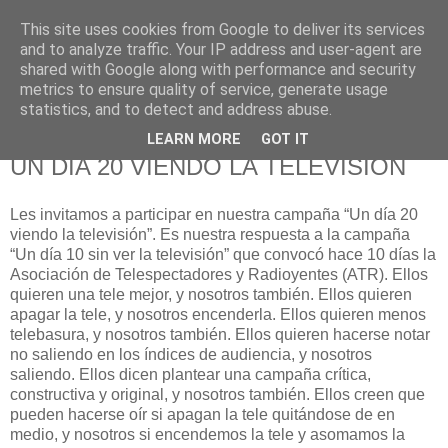
This site uses cookies from Google to deliver its services
625 RANAS
and to analyze traffic. Your IP address and user-agent are
shared with Google along with performance and security
metrics to ensure quality of service, generate usage
LA TELEVISIÓN DESDE EL PUNTO DE VISTA BATRACIO
statistics, and to detect and address abuse.
LEARN MORE
GOT IT
20/5/10
UN DÍA 20 VIENDO LA TELEVISIÓN
Les invitamos a participar en nuestra campaña “Un día 20
viendo la televisión”. Es nuestra respuesta a la campaña
“Un día 10 sin ver la televisión” que convocó hace 10 días la
Asociación de Telespectadores y Radioyentes (ATR). Ellos
quieren una tele mejor, y nosotros también. Ellos quieren
apagar la tele, y nosotros encenderla. Ellos quieren menos
telebasura, y nosotros también. Ellos quieren hacerse notar
no saliendo en los índices de audiencia, y nosotros
saliendo. Ellos dicen plantear una campaña crítica,
constructiva y original, y nosotros también. Ellos creen que
pueden hacerse oír si apagan la tele quitándose de en
medio, y nosotros si encendemos la tele y asomamos la