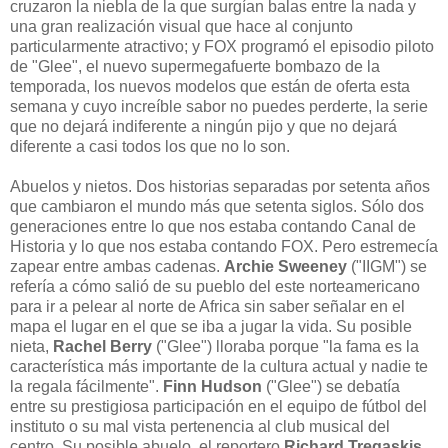
cruzaron la niebla de la que surgían balas entre la nada y
una gran realización visual que hace al conjunto
particularmente atractivo; y FOX programó el episodio piloto
de "Glee", el nuevo supermegafuerte bombazo de la
temporada, los nuevos modelos que están de oferta esta
semana y cuyo increíble sabor no puedes perderte, la serie
que no dejará indiferente a ningún pijo y que no dejará
diferente a casi todos los que no lo son.
Abuelos y nietos. Dos historias separadas por setenta años
que cambiaron el mundo más que setenta siglos. Sólo dos
generaciones entre lo que nos estaba contando Canal de
Historia y lo que nos estaba contando FOX. Pero estremecía
zapear entre ambas cadenas.
Archie Sweeney
("IIGM") se
refería a cómo salió de su pueblo del este norteamericano
para ir a pelear al norte de Africa sin saber señalar en el
mapa el lugar en el que se iba a jugar la vida. Su posible
nieta,
Rachel Berry
("Glee") lloraba porque "la fama es la
característica más importante de la cultura actual y nadie te
la regala fácilmente".
Finn Hudson
("Glee") se debatía
entre su prestigiosa participación en el equipo de fútbol del
instituto o su mal vista pertenencia al club musical del
centro. Su posible abuelo, el reportero
Richard Tregaskis