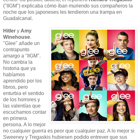
("IIGM") explicaba cómo iban muriendo sus compañeros la
noche que los japoneses les tendieron una trampa en
Guadalcanal.
Hitler
y
Amy
Winehouse
.
"Glee" añade un
contrapunto
amargo a "IIGM".
No cambia la
historia que ya
habíamos
aprendido por los
libros, pero
enturbia el sentido
de los horrores y
las valentías que
escuchamos contar
en primera
persona. A lo mejor
no cualquier guerra es peor que cualquier paz. A lo mejor si
Sweeney y Tregaskis hubiesen podido entrever que sus