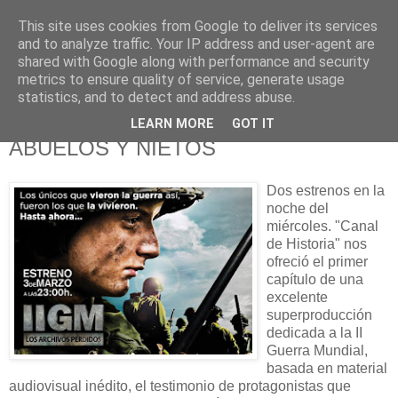
This site uses cookies from Google to deliver its services
625 RANAS
and to analyze traffic. Your IP address and user-agent are
shared with Google along with performance and security
metrics to ensure quality of service, generate usage
LA TELEVISIÓN DESDE EL PUNTO DE VISTA BATRACIO
statistics, and to detect and address abuse.
LEARN MORE
GOT IT
5/3/10
ABUELOS Y NIETOS
Dos estrenos en la
noche del
miércoles. "Canal
de Historia" nos
ofreció el primer
capítulo de una
excelente
superproducción
dedicada a la II
Guerra Mundial,
basada en material
audiovisual inédito, el testimonio de protagonistas que