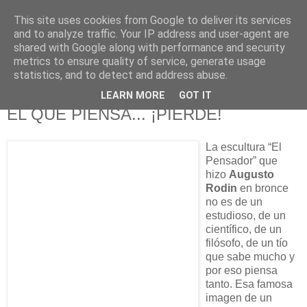
This site uses cookies from Google to deliver its services
625 RANAS
and to analyze traffic. Your IP address and user-agent are
shared with Google along with performance and security
metrics to ensure quality of service, generate usage
LA TELEVISIÓN DESDE EL PUNTO DE VISTA BATRACIO
statistics, and to detect and address abuse.
LEARN MORE
GOT IT
28/11/11
EL QUE PIENSA... ¡PIERDE!
La escultura “El
Pensador” que
hizo
Augusto
Rodin
en bronce
no es de un
estudioso, de un
científico, de un
filósofo, de un tío
que sabe mucho y
por eso piensa
tanto. Esa famosa
imagen de un