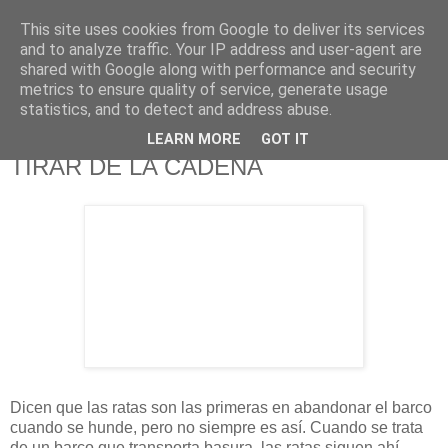
This site uses cookies from Google to deliver its services
625 RANAS
and to analyze traffic. Your IP address and user-agent are
shared with Google along with performance and security
metrics to ensure quality of service, generate usage
LA TELEVISIÓN DESDE EL PUNTO DE VISTA BATRACIO
statistics, and to detect and address abuse.
LEARN MORE
GOT IT
5/11/11
TIRAR DE LA CADENA
Dicen que las ratas son las primeras en abandonar el barco
cuando se hunde, pero no siempre es así. Cuando se trata
de un barco que transporta basura, las ratas siguen ahí