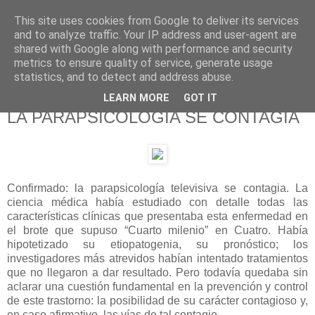
This site uses cookies from Google to deliver its services
625 RANAS
and to analyze traffic. Your IP address and user-agent are
shared with Google along with performance and security
metrics to ensure quality of service, generate usage
LA TELEVISIÓN DESDE EL PUNTO DE VISTA BATRACIO
statistics, and to detect and address abuse.
LEARN MORE
GOT IT
20/4/13
LA PARAPSICOLOGÍA SE CONTAGIA
Confirmado: la parapsicología televisiva se contagia. La
ciencia médica había estudiado con detalle todas las
características clínicas que presentaba esta enfermedad en
el brote que supuso “Cuarto milenio” en Cuatro. Había
hipotetizado su etiopatogenia, su pronóstico; los
investigadores más atrevidos habían intentado tratamientos
que no llegaron a dar resultado. Pero todavía quedaba sin
aclarar una cuestión fundamental en la prevención y control
de este trastorno: la posibilidad de su carácter contagioso y,
en caso afirmativo, las vías de tal contagio.