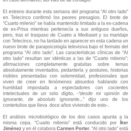
El estreno durante esta semana del programa “Al otro lado”
en Telecinco confirmó los peores presagios. El brote de
“Cuarto milenio” se había mantenido limitado a la ex-cadena
de ex-Prisa mientras pertenecía a sus antiguos dueños,
pero, tras el traspaso de Cuatro a Mediaset y su maridaje
con Telecinco, no ha tardado en aparecer en esta cadena un
nuevo brote de parapsicología televisiva bajo el formato del
programa “Al otro lado”. Las características clínicas de “Al
otro lado” resultan ser idénticas a las de “Cuarto milenio”:
afirmaciones completamente gratuitas sobre temas
absolutamente inventados, pedantería y postureo, historias
risibles presentadas con solemnidad, profesionales que
viven de creer en fenómenos absurdos hablando con
humildad impostada a espectadores con cocientes
intelectuales de un solo dígito, -
“desde mi opinión de
ignorante, de absoluto ignorante...”
dijo uno de los
contertulios que lleva doce años viviendo de esto-.
El análisis microbiológico de los dos casos apunta a la
misma cepa. “Cuarto milenio” está conducido por
Íker
Jiménez
y en él colabora
Carmen Porter
. “Al otro lado” está