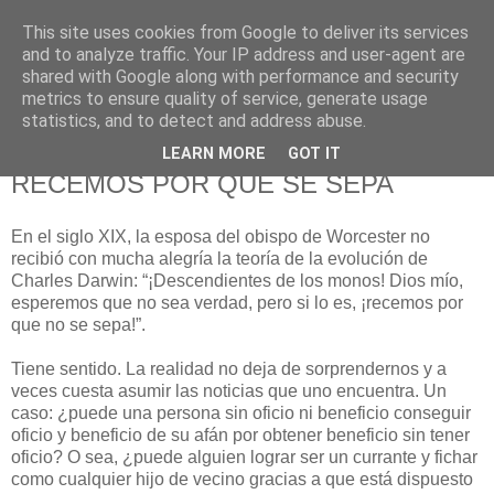
This site uses cookies from Google to deliver its services
625 RANAS
and to analyze traffic. Your IP address and user-agent are
shared with Google along with performance and security
metrics to ensure quality of service, generate usage
LA TELEVISIÓN DESDE EL PUNTO DE VISTA BATRACIO
statistics, and to detect and address abuse.
LEARN MORE
GOT IT
28/2/08
RECEMOS POR QUE SE SEPA
En el siglo XIX, la esposa del obispo de Worcester no
recibió con mucha alegría la teoría de la evolución de
Charles Darwin: “¡Descendientes de los monos! Dios mío,
esperemos que no sea verdad, pero si lo es, ¡recemos por
que no se sepa!”.
Tiene sentido. La realidad no deja de sorprendernos y a
veces cuesta asumir las noticias que uno encuentra. Un
caso: ¿puede una persona sin oficio ni beneficio conseguir
oficio y beneficio de su afán por obtener beneficio sin tener
oficio? O sea, ¿puede alguien lograr ser un currante y fichar
como cualquier hijo de vecino gracias a que está dispuesto