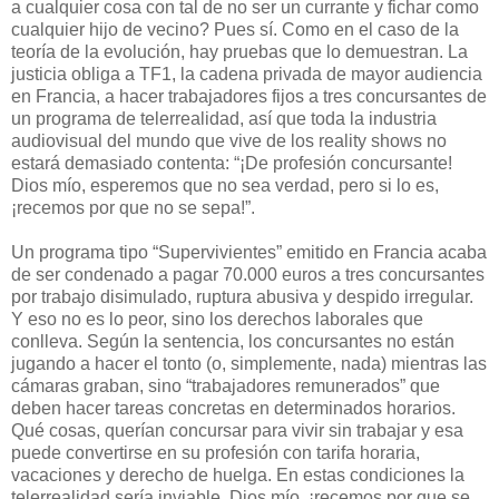
a cualquier cosa con tal de no ser un currante y fichar como
cualquier hijo de vecino? Pues sí. Como en el caso de la
teoría de la evolución, hay pruebas que lo demuestran. La
justicia obliga a TF1, la cadena privada de mayor audiencia
en Francia, a hacer trabajadores fijos a tres concursantes de
un programa de telerrealidad, así que toda la industria
audiovisual del mundo que vive de los reality shows no
estará demasiado contenta: “¡De profesión concursante!
Dios mío, esperemos que no sea verdad, pero si lo es,
¡recemos por que no se sepa!”.
Un programa tipo “Supervivientes” emitido en Francia acaba
de ser condenado a pagar 70.000 euros a tres concursantes
por trabajo disimulado, ruptura abusiva y despido irregular.
Y eso no es lo peor, sino los derechos laborales que
conlleva. Según la sentencia, los concursantes no están
jugando a hacer el tonto (o, simplemente, nada) mientras las
cámaras graban, sino “trabajadores remunerados” que
deben hacer tareas concretas en determinados horarios.
Qué cosas, querían concursar para vivir sin trabajar y esa
puede convertirse en su profesión con tarifa horaria,
vacaciones y derecho de huelga. En estas condiciones la
telerrealidad sería inviable. Dios mío, ¡recemos por que se