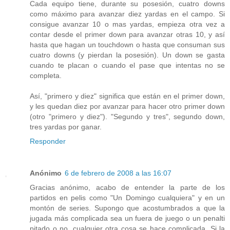
Cada equipo tiene, durante su posesión, cuatro downs
como máximo para avanzar diez yardas en el campo. Si
consigue avanzar 10 o mas yardas, empieza otra vez a
contar desde el primer down para avanzar otras 10, y así
hasta que hagan un touchdown o hasta que consuman sus
cuatro downs (y pierdan la posesión). Un down se gasta
cuando te placan o cuando el pase que intentas no se
completa.
Así, "primero y diez" significa que están en el primer down,
y les quedan diez por avanzar para hacer otro primer down
(otro "primero y diez"). "Segundo y tres", segundo down,
tres yardas por ganar.
Responder
Anónimo
6 de febrero de 2008 a las 16:07
Gracias anónimo, acabo de entender la parte de los
partidos en pelis como "Un Domingo cualquiera" y en un
montón de series. Supongo que acostumbrados a que la
jugada más complicada sea un fuera de juego o un penalti
pitado o no, cualquier otra cosa se hace complicada. Si la