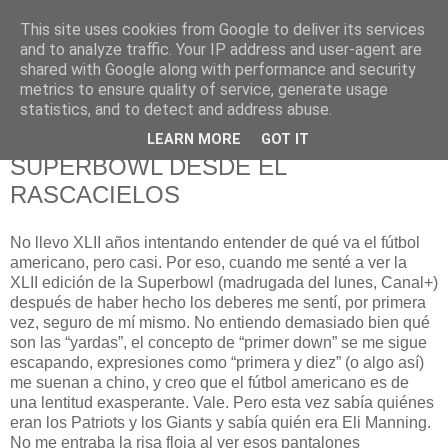
This site uses cookies from Google to deliver its services
625 RANAS
and to analyze traffic. Your IP address and user-agent are
shared with Google along with performance and security
metrics to ensure quality of service, generate usage
LA TELEVISIÓN DESDE EL PUNTO DE VISTA BATRACIO
statistics, and to detect and address abuse.
LEARN MORE
GOT IT
6/2/08
SUPERBOWL DESDE EL
RASCACIELOS
No llevo XLII años intentando entender de qué va el fútbol
americano, pero casi. Por eso, cuando me senté a ver la
XLII edición de la Superbowl (madrugada del lunes, Canal+)
después de haber hecho los deberes me sentí, por primera
vez, seguro de mí mismo. No entiendo demasiado bien qué
son las “yardas”, el concepto de “primer down” se me sigue
escapando, expresiones como “primera y diez” (o algo así)
me suenan a chino, y creo que el fútbol americano es de
una lentitud exasperante. Vale. Pero esta vez sabía quiénes
eran los Patriots y los Giants y sabía quién era Eli Manning.
No me entraba la risa floja al ver esos pantalones