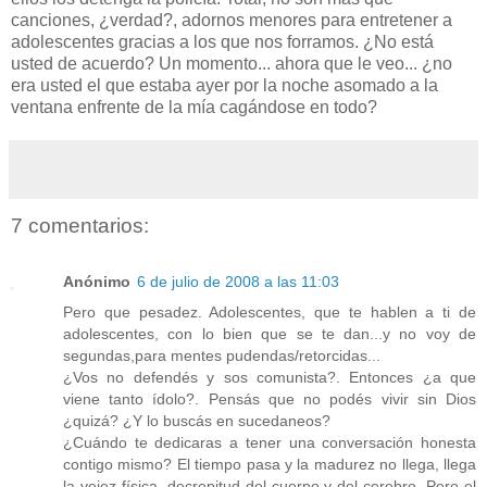
canciones, ¿verdad?, adornos menores para entretener a
adolescentes gracias a los que nos forramos. ¿No está
usted de acuerdo? Un momento... ahora que le veo... ¿no
era usted el que estaba ayer por la noche asomado a la
ventana enfrente de la mía cagándose en todo?
7 comentarios:
Anónimo
6 de julio de 2008 a las 11:03
Pero que pesadez. Adolescentes, que te hablen a ti de
adolescentes, con lo bien que se te dan...y no voy de
segundas,para mentes pudendas/retorcidas...
¿Vos no defendés y sos comunista?. Entonces ¿a que
viene tanto ídolo?. Pensás que no podés vivir sin Dios
¿quizá? ¿Y lo buscás en sucedaneos?
¿Cuándo te dedicaras a tener una conversación honesta
contigo mismo? El tiempo pasa y la madurez no llega, llega
la vejez física, decrepitud del cuerpo y del cerebro. Pero el