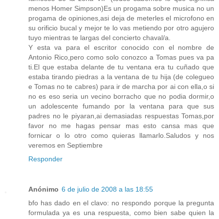
menos Homer Simpson)Es un progama sobre musica no un
progama de opiniones,asi deja de meterles el microfono en
su orificio bucal y mejor te lo vas metiendo por otro agujero
tuyo mientras te largas del concierto chaval/a.
Y esta va para el escritor conocido con el nombre de
Antonio Rico,pero como solo conozco a Tomas pues va pa
ti.El que estaba delante de tu ventana era tu cuñado que
estaba tirando piedras a la ventana de tu hija (de colegueo
e Tomas no te cabres) para ir de marcha por ai con ella,o si
no es eso seria un vecino borracho que no podia dormir,o
un adolescente fumando por la ventana para que sus
padres no le piyaran,ai demasiadas respuestas Tomas,por
favor no me hagas pensar mas esto cansa mas que
fornicar o lo otro como quieras llamarlo.Saludos y nos
veremos en Septiembre
Responder
Anónimo
6 de julio de 2008 a las 18:55
bfo has dado en el clavo: no respondo porque la pregunta
formulada ya es una respuesta, como bien sabe quien la