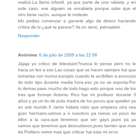
realizó.La llamo infantil, ya que parte de una rabieta, y en
este caso, ese alguien se enrabieta porque sabe que el
otro tiene razón, aunque le moleste.
bfo podias comenzar a ganarte algo de dinero haciendo
crítica de tv.¿qué te parece?.Va en serio, piénsatelo.
Responder
Anónimo
6 de julio de 2008 a las 22:08
Jajaja yo critico de television?nunca lo pense pero no le
haria un feo a eso.Las cosas que se hacen siempre hai que
tomarlas con humor,excepto cuando te acribillan a anuncios
de todo tipo durante media hora,eso ya no se soporta.Por
lo demas paso mucho de todo,hago esto porque uno de los
tres que forman Antonio Rico fue mi profesor durante 3
años y ye un tio de puta madre,de los pocos que queden ya
en esti mundo.X cierto habeis visto que empieza otra vea
gran hermano,vamos a ir nosotros pa reinos un poco de
ellos a la cara,que tenemos que ser gays pues pa ya
vamos que tenemos que desnudanos,pues tamien que mas
da.Prefiero reime mas que criticar hai esta mi error