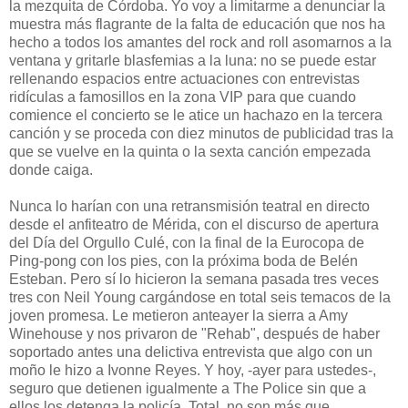
la mezquita de Córdoba. Yo voy a limitarme a denunciar la
muestra más flagrante de la falta de educación que nos ha
hecho a todos los amantes del rock and roll asomarnos a la
ventana y gritarle blasfemias a la luna: no se puede estar
rellenando espacios entre actuaciones con entrevistas
ridículas a famosillos en la zona VIP para que cuando
comience el concierto se le atice un hachazo en la tercera
canción y se proceda con diez minutos de publicidad tras la
que se vuelve en la quinta o la sexta canción empezada
donde caiga.
Nunca lo harían con una retransmisión teatral en directo
desde el anfiteatro de Mérida, con el discurso de apertura
del Día del Orgullo Culé, con la final de la Eurocopa de
Ping-pong con los pies, con la próxima boda de Belén
Esteban. Pero sí lo hicieron la semana pasada tres veces
tres con Neil Young cargándose en total seis temacos de la
joven promesa. Le metieron anteayer la sierra a Amy
Winehouse y nos privaron de "Rehab", después de haber
soportado antes una delictiva entrevista que algo con un
moño le hizo a Ivonne Reyes. Y hoy, -ayer para ustedes-,
seguro que detienen igualmente a The Police sin que a
ellos los detenga la policía. Total, no son más que