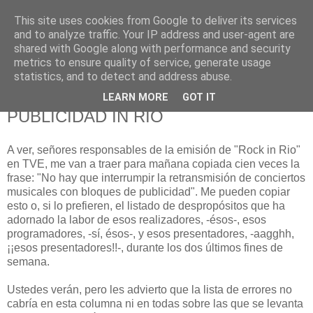
This site uses cookies from Google to deliver its services
625 RANAS
and to analyze traffic. Your IP address and user-agent are
shared with Google along with performance and security
metrics to ensure quality of service, generate usage
LA TELEVISIÓN DESDE EL PUNTO DE VISTA BATRACIO
statistics, and to detect and address abuse.
LEARN MORE
GOT IT
6/7/08
PUBLICIDAD IN RIO
A ver, señores responsables de la emisión de "Rock in Rio"
en TVE, me van a traer para mañana copiada cien veces la
frase: "No hay que interrumpir la retransmisión de conciertos
musicales con bloques de publicidad". Me pueden copiar
esto o, si lo prefieren, el listado de despropósitos que ha
adornado la labor de esos realizadores, -ésos-, esos
programadores, -sí, ésos-, y esos presentadores, -aagghh,
¡¡esos presentadores!!-, durante los dos últimos fines de
semana.
Ustedes verán, pero les advierto que la lista de errores no
cabría en esta columna ni en todas sobre las que se levanta