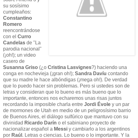
su sosísimo
cumpleaños:
Constantino
Romero
reencontrándose
con el
Curro
Candelas
de "La
parodia nacional"
(¡oh!); un video
casero de
Susanna Griso
(¿o
Cristina Lasvignes
?) haciendo una
conga en nochevieja (¡gran oh!);
Sandra Davíu
contando
que su madre le hace albóndigas (¡mega oh!). De verdad
que lo puedo hacer sin problemas. Pero si ustedes son de
letras y consideran que lo bueno es más bueno que lo
importante, entonces nos echaremos unas risas juntos
recordando la imposible charla entre
Jordi Évole
y un par
de mormones de Utah en medio de un peligrosísimo barrio
de Buenos Aires, el diálogo sulfúrico que mantuvo con su
divinidad
Ricardo Darín
o el sabiniano proyecto de
nacionalizar español a
Messi
y cambiarlo a los argentinos
por
Raúl
. Letras o ciencias. Lo bueno o lo importante. Y la