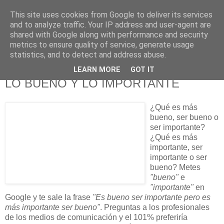
This site uses cookies from Google to deliver its services
625 RANAS
and to analyze traffic. Your IP address and user-agent are
shared with Google along with performance and security
metrics to ensure quality of service, generate usage
LA TELEVISIÓN DESDE EL PUNTO DE VISTA BATRACIO
statistics, and to detect and address abuse.
LEARN MORE
GOT IT
26/1/10
LO BUENO Y LO IMPORTANTE
¿Qué es más
bueno, ser bueno o
ser importante?
¿Qué es más
importante, ser
importante o ser
bueno? Metes
"bueno"
e
"importante"
en
Google y te sale la frase
"Es bueno ser importante pero es
más importante ser bueno"
. Preguntas a los profesionales
de los medios de comunicación y el 101% preferiría