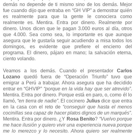
demás no depende de ti mismo sino de los demás. Mejor
fue cuando dijo que entraba en “GH VIP” a demostrar quién
es realmente para que la gente le conociera como
realmente es. Mentira. Entra por dinero. Realmente por
dinero. Unos dicen que le pagan 3.000 euros al día, otros
que 4.000. Sea como sea, lo importante es que aunque
asegura que le gustaría seguir acudiendo a misa todos los
domingos, es evidente que prefiere el encierro del
programa. El dinero, pájaro en mano; la salvación eterna,
ciento volando.
Veamos a los demás. Cuando el presentador
Carlos
Lozano
quedó fuera de “Operación Triunfo” tuvo que
emigrar a Perú a trabajar. Ahora asegura que ha decidido
entrar en “GHVIP”
“porque en la vida hay que ser atrevido”
.
Mentira. Entra por dinero. Porque está en paro, o, como él lo
llamó,
“en tierra de nadie”
. El cocinero
Julius
dice que entra
en la casa con el reto de
“conseguir que hasta el menos
cocinillas sea capaz de hacer platos dignos de un marqués”
.
Mentira. Entra por dinero. ¿Y
Rosa Benito
?
“Vuelvo porque
me hace ilusión y quiero vivir una experiencia nueva porque
me lo merezco y lo necesito. Ahora quiero ser realmente