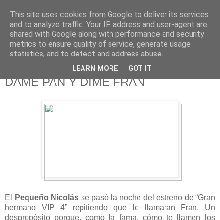
This site uses cookies from Google to deliver its services
625 RANAS
and to analyze traffic. Your IP address and user-agent are
shared with Google along with performance and security
metrics to ensure quality of service, generate usage
LA TELEVISIÓN DESDE EL PUNTO DE VISTA BATRACIO
statistics, and to detect and address abuse.
LEARN MORE
GOT IT
9/1/16
DAME PAN Y DIME FRAN
El
Pequeño Nicolás
se pasó la noche del estreno de “Gran
hermano VIP
4”
repitiendo que le llamaran Fran. Un
despropósito porque, como la fama, cómo te llamen los