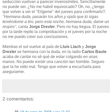
seducción vuelvan a parecer inverosímiles. Sencillamente
no puede ser. ¿No me habré equivocado? Oh, no, ¿tengo
que volver a ver el "Elígeme" del jueves para confirmarlo?.
"Hermana duda, pasarán los años y ojalá que tú sigas
teniéndome a tiro, pero esta noche, hermana duda, dame un
respiro"
, canta
Jorge Drexler
. Pero no hay tregua. El jueves
por la tarde repito la comprobación y el jueves por la noche
no me puedo creer sus conclusiones.
Mientras el sol vuelve al país de
Lluís Llach
y
Jorge
Drexler
se hermana con la duda, en la radio
Carlos Baute
acaba de cantar no sé qué de estar colgando en unas
manos. No puede existir una canción tan horrible. Seguro
que la he oído mal. Tengo que volver a escucharla para
asegurarme.
2 comentarios:
30
19 de junio de 2009 a las 11:43