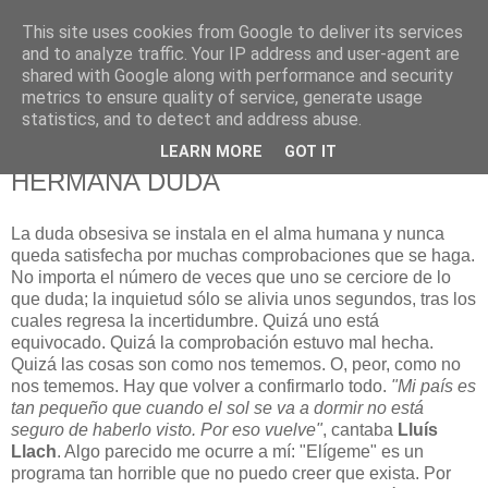
This site uses cookies from Google to deliver its services
625 RANAS
and to analyze traffic. Your IP address and user-agent are
shared with Google along with performance and security
metrics to ensure quality of service, generate usage
LA TELEVISIÓN DESDE EL PUNTO DE VISTA BATRACIO
statistics, and to detect and address abuse.
LEARN MORE
GOT IT
19/6/09
HERMANA DUDA
La duda obsesiva se instala en el alma humana y nunca
queda satisfecha por muchas comprobaciones que se haga.
No importa el número de veces que uno se cerciore de lo
que duda; la inquietud sólo se alivia unos segundos, tras los
cuales regresa la incertidumbre. Quizá uno está
equivocado. Quizá la comprobación estuvo mal hecha.
Quizá las cosas son como nos tememos. O, peor, como no
nos tememos. Hay que volver a confirmarlo todo.
"Mi país es
tan pequeño que cuando el sol se va a dormir no está
seguro de haberlo visto. Por eso vuelve"
, cantaba
Lluís
Llach
. Algo parecido me ocurre a mí: "Elígeme" es un
programa tan horrible que no puedo creer que exista. Por