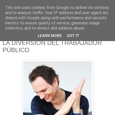
This site uses cookies from Google to deliver its services
625 RANAS
and to analyze traffic. Your IP address and user-agent are
shared with Google along with performance and security
metrics to ensure quality of service, generate usage
LA TELEVISIÓN DESDE EL PUNTO DE VISTA BATRACIO
statistics, and to detect and address abuse.
LEARN MORE
GOT IT
20/10/16
LA DIVERSIÓN DEL TRABAJADOR
PÚBLICO